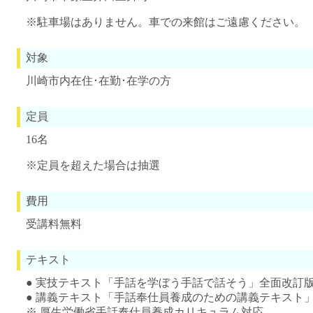
※駐車場はありません。車での来館はご遠慮ください。
対象
川崎市内在住･在勤･在学の方
定員
16名
※定員を超えた場合は抽選
費用
受講料無料
テキスト
● 実技テキスト「手話を学ぼう手話で話そう」全面改訂版(税
● 講義テキスト「手話奉仕員養成のための講義テキスト」(税
※ 厚生労働省手話奉仕員養成カリキュラム対応