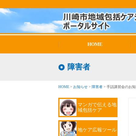
HOME
障害者
HOME
>
お知らせ
>
障害者
>
手話講習会のお知
マンガで伝える地
域包括ケア
地ケア広報ツール