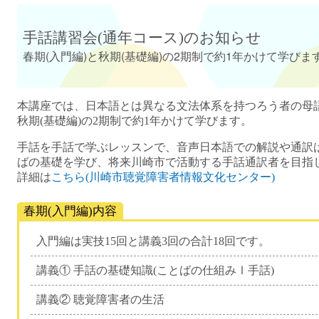
手話講習会(通年コース)のお知らせ
春期(入門編)と秋期(基礎編)の2期制で約1年かけて学びま
本講座では、日本語とは異なる文法体系を持つろう者の母語
秋期(基礎編)の2期制で約1年かけて学びます。
手話を手話で学ぶレッスンで、音声日本語での解説や通訳
ばの基礎を学び、将来川崎市で活動する手話通訳者を目指
詳細は
こちら(川崎市聴覚障害者情報文化センター)
春期(入門編)内容
入門編は実技15回と講義3回の合計18回です。
講義① 手話の基礎知識(ことばの仕組みⅠ手話)
講義② 聴覚障害者の生活