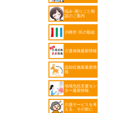
悩み･困りごと相
談のご案内
川崎市･区の取組
介護保険最新情報
認知症施策最新情
報
地域包括支援セン
ター最新情報
介護サービスを考
える、その前に