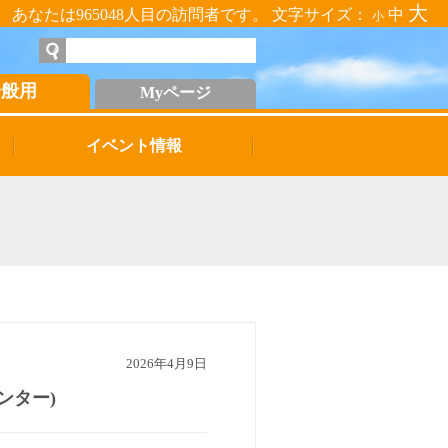
大
あなたは965048人目の訪問者です。 文字サイズ：
中
小
一般用
Myページ
イベント情報
2026年4月9日
ンター)