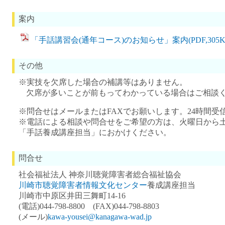
案内
「手話講習会(通年コース)のお知らせ」案内(PDF,305K
その他
※実技を欠席した場合の補講等はありません。
欠席が多いことが前もってわかっている場合はご相談
※問合せはメールまたはFAXでお願いします。24時間受
※電話による相談や問合せをご希望の方は、火曜日から土
「手話養成講座担当」におかけください。
問合せ
社会福祉法人 神奈川聴覚障害者総合福祉協会
川崎市聴覚障害者情報文化センター
養成講座担当
川崎市中原区井田三舞町14‐16
(電話)044-798-8800 (FAX)044‐798-8803
(メール)
kawa-yousei@kanagawa-wad.jp