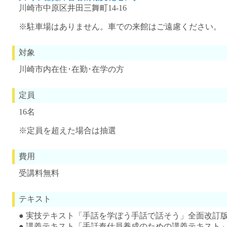
川崎市中原区井田三舞町14‐16
※駐車場はありません。車での来館はご遠慮ください。
対象
川崎市内在住･在勤･在学の方
定員
16名
※定員を超えた場合は抽選
費用
受講料無料
テキスト
● 実技テキスト「手話を学ぼう手話で話そう」全面改訂版(税
● 講義テキスト「手話奉仕員養成のための講義テキスト」(税