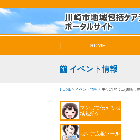
HOME
イベント情報
HOME
>
イベント情報
>
手話講習会⑥(川崎市
マンガで伝える地
域包括ケア
地ケア広報ツール