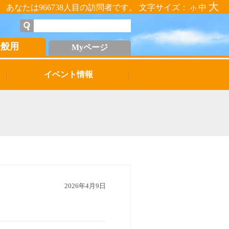
大
あなたは966738人目の訪問者です。 文字サイズ：
中
小
一般用
Myページ
イベント情報
2026年4月9日