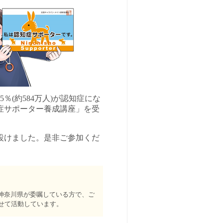
％(約584万人)が認知症にな
症サポーター養成講座」を受
設けました。是非ご参加くだ
神奈川県が委嘱している方で、ご
せて活動しています。