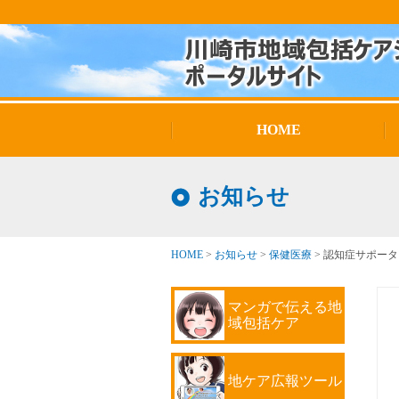
HOME
お知らせ
HOME
>
お知らせ
>
保健医療
>
認知症サポータ
マンガで伝える地
域包括ケア
地ケア広報ツール