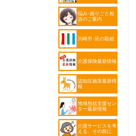
悩み･困りごと相
談のご案内
川崎市･区の取組
介護保険最新情報
認知症施策最新情
報
地域包括支援セン
ター最新情報
介護サービスを考
える、その前に