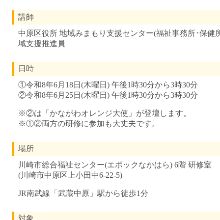
講師
中原区役所 地域みまもり支援センター(福祉事務所･保健所
域支援推進員
日時
①令和8年6月18日(木曜日) 午後1時30分から3時30分
②令和8年6月25日(木曜日) 午後1時30分から3時30分
※②は「かながわオレンジ大使」が登壇します。
※①②両方の研修に参加も大丈夫です。
場所
川崎市総合福祉センター(エポックなかはら) 6階 研修室
(川崎市中原区上小田中6-22-5)
JR南武線「武蔵中原」駅から徒歩1分
対象