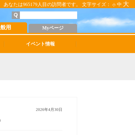
大
あなたは965179人目の訪問者です。 文字サイズ：
中
小
一般用
Myページ
イベント情報
2026年4月30日
)