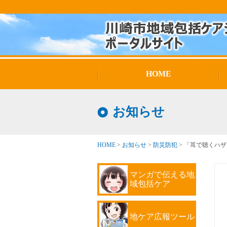
HOME
お知らせ
HOME
>
お知らせ
>
防災防犯
>
「耳で聴くハザ
マンガで伝える地
域包括ケア
地ケア広報ツール