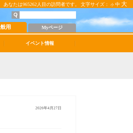
大
あなたは965262人目の訪問者です。 文字サイズ：
中
小
一般用
Myページ
イベント情報
2026年4月27日