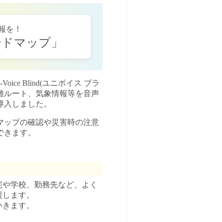
報を！
ードマップ」
e Blind(ユニボイス ブラ
難ルート、気象情報等を音声
導入しました。
マップの確認や災害時の注意
できます。
宅や学校、勤務先など、よく
援します。
いきます。