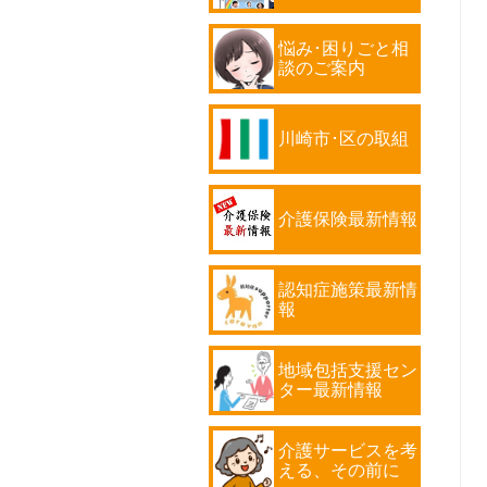
悩み･困りごと相
談のご案内
川崎市･区の取組
介護保険最新情報
認知症施策最新情
報
地域包括支援セン
ター最新情報
介護サービスを考
える、その前に