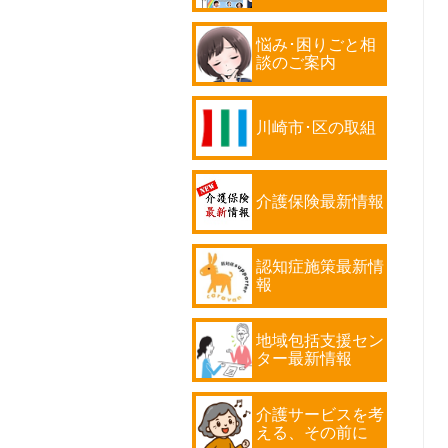
悩み･困りごと相
談のご案内
川崎市･区の取組
介護保険最新情報
認知症施策最新情
報
地域包括支援セン
ター最新情報
介護サービスを考
える、その前に