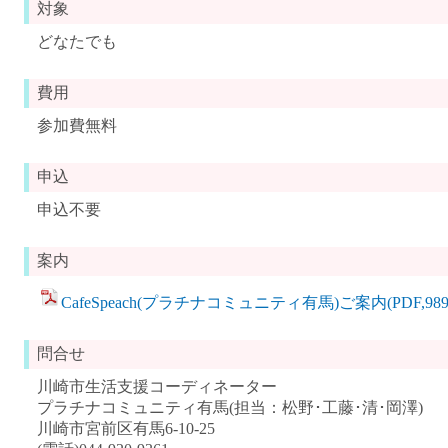
対象
どなたでも
費用
参加費無料
申込
申込不要
案内
CafeSpeach(プラチナコミュニティ有馬)ご案内(PDF,989
問合せ
川崎市生活支援コーディネーター
プラチナコミュニティ有馬(担当：松野･工藤･清･岡澤)
川崎市宮前区有馬6-10-25