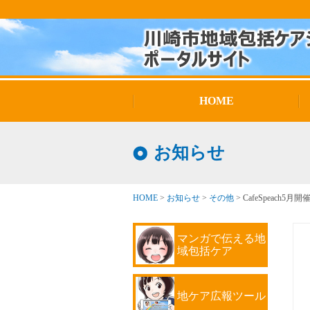
HOME
お知らせ
HOME
>
お知らせ
>
その他
>
CafeSpeach
マンガで伝える地
域包括ケア
地ケア広報ツール