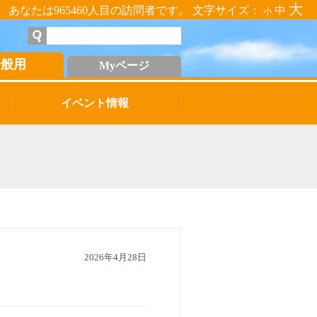
大
あなたは965460人目の訪問者です。 文字サイズ：
中
小
一般用
Myページ
イベント情報
2026年4月28日