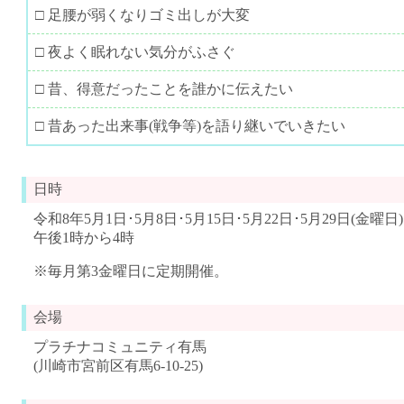
□ 足腰が弱くなりゴミ出しが大変
□ 夜よく眠れない気分がふさぐ
□ 昔、得意だったことを誰かに伝えたい
□ 昔あった出来事(戦争等)を語り継いでいきたい
日時
令和8年5月1日･5月8日･5月15日･5月22日･5月29日(金曜日)
午後1時から4時
※毎月第3金曜日に定期開催。
会場
プラチナコミュニティ有馬
(川崎市宮前区有馬6-10-25)