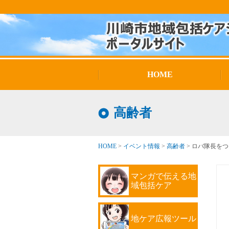
HOME
高齢者
HOME
>
イベント情報
>
高齢者
>
ロバ隊長をつ
マンガで伝える地
域包括ケア
地ケア広報ツール