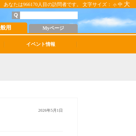
大
あなたは966170人目の訪問者です。 文字サイズ：
中
小
一般用
Myページ
イベント情報
2026年5月1日