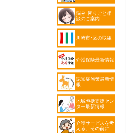
悩み･困りごと相
談のご案内
川崎市･区の取組
介護保険最新情報
認知症施策最新情
報
地域包括支援セン
ター最新情報
介護サービスを考
える、その前に