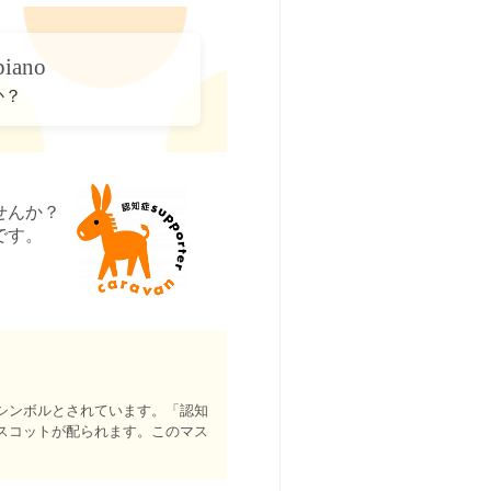
iano
か？
せんか？
です。
シンボルとされています。「認知
スコットが配られます。このマス