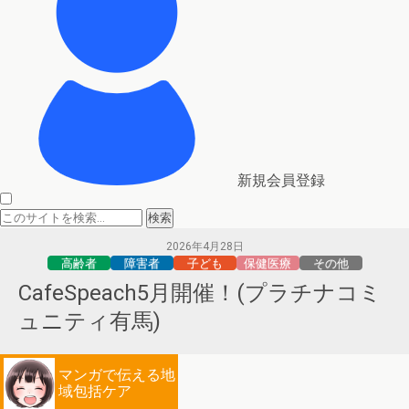
新規会員登録
2026年4月28日
高齢者
障害者
子ども
保健医療
その他
CafeSpeach5月開催！(プラチナコミ
ュニティ有馬)
マンガで伝える地
域包括ケア