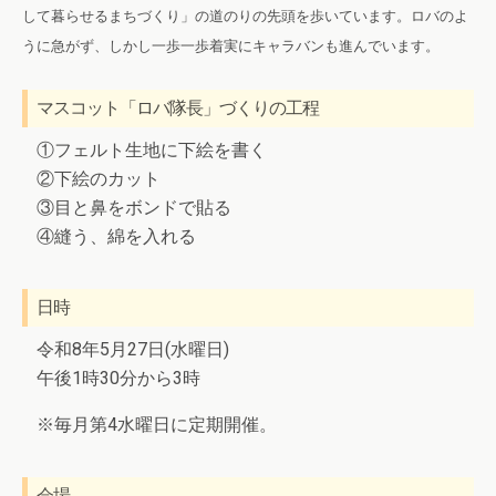
して暮らせるまちづくり」の道のりの先頭を歩いています。ロバのよ
うに急がず、しかし一歩一歩着実にキャラバンも進んでいます。
マスコット「ロバ隊長」づくりの工程
①フェルト生地に下絵を書く
②下絵のカット
③目と鼻をボンドで貼る
④縫う、綿を入れる
日時
令和8年5月27日(水曜日)
午後1時30分から3時
※毎月第4水曜日に定期開催。
会場