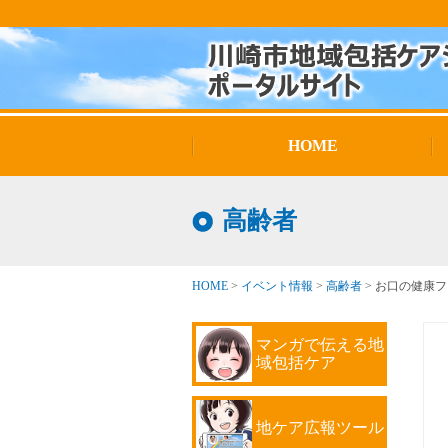
HOME
高齢者
HOME
>
イベント情報
>
高齢者
>
お口の健康フェ
マンガで伝える地
域包括ケア
地ケア広報ツール