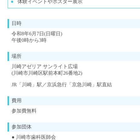
体験イベントやポスター展示
日時
令和8年6月7日(日曜日)
午後0時から3時
場所
川崎アゼリア サンライト広場
(川崎市川崎区駅前本町26番地2)
JR「川崎」駅／京浜急行「京急川崎」駅直結
費用
参加費無料
参加団体
● 川崎市歯科医師会