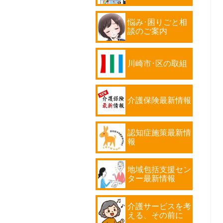
悩み･困りごと相
談のご案内
川崎市･区の取組
介護保険最新情報
認知症施策最新情
報
地域包括支援セン
ター最新情報
介護サービスを考
える、その前に