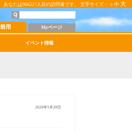
大
あなたは966227人目の訪問者です。 文字サイズ：
中
小
一般用
Myページ
イベント情報
2026年5月28日