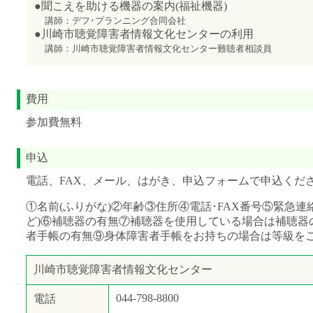
●聞こえを助ける機器の案内(福祉機器)
講師：デフ･プランニング合同会社
●川崎市聴覚障害者情報文化センターの利用
講師：川崎市聴覚障害者情報文化センター難聴者相談員
費用
参加費無料
申込
電話、FAX、メール、はがき、申込フォームで申込くだ
①名前(ふりがな)②年齢③住所④電話･FAX番号⑤緊急連
ど)⑥補聴器の有無⑦補聴器を使用している場合は補聴器
者手帳の有無⑨身体障害者手帳をお持ちの場合は等級を
川崎市聴覚障害者情報文化センター
044-798-8800
電話