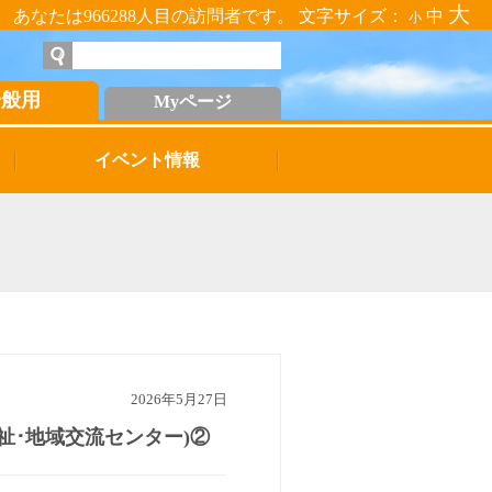
大
あなたは966288人目の訪問者です。 文字サイズ：
中
小
一般用
Myページ
イベント情報
2026年5月27日
祉･地域交流センター)②