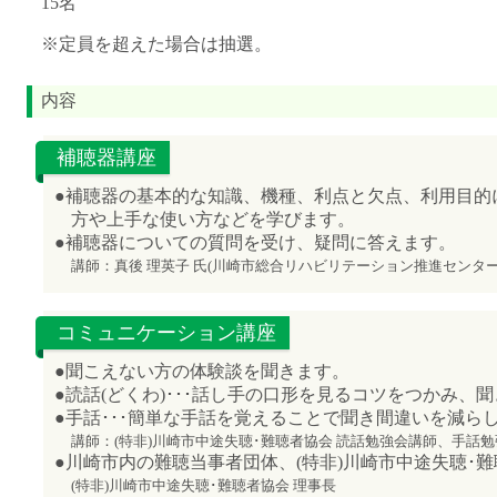
15名
※定員を超えた場合は抽選。
内容
補聴器講座
●補聴器の基本的な知識、機種、利点と欠点、利用目的
方や上手な使い方などを学びます。
●補聴器についての質問を受け、疑問に答えます。
講師：真後 理英子 氏(川崎市総合リハビリテーション推進センター
コミュニケーション講座
●聞こえない方の体験談を聞きます。
●読話(どくわ)･･･話し手の口形を見るコツをつかみ、
●手話･･･簡単な手話を覚えることで聞き間違いを減ら
講師：(特非)川崎市中途失聴･難聴者協会 読話勉強会講師、手話
●川崎市内の難聴当事者団体、(特非)川崎市中途失聴･
(特非)川崎市中途失聴･難聴者協会 理事長