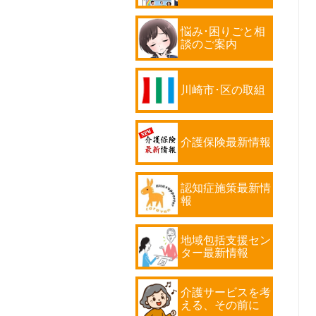
悩み･困りごと相
談のご案内
川崎市･区の取組
介護保険最新情報
認知症施策最新情
報
地域包括支援セン
ター最新情報
介護サービスを考
える、その前に