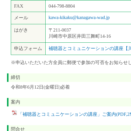
FAX
044-798-8804
kawa-kikaku@kanagawa-wad.jp
メール
はがき
〒211-0037
川崎市中原区井田三舞町14‐16
申込フォーム
補聴器とコミュニケーションの講座【
※申込いただいた方全員に郵便で参加の可否をお知らせ
締切
令和8年6月12日(金曜日)必着
案内
「補聴器とコミュニケーションの講座」ご案内(PDF,2M
問合せ