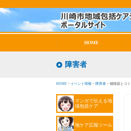
HOME
障害者
HOME
>
イベント情報
>
障害者
>
補聴器とコミ
マンガで伝える地
域包括ケア
地ケア広報ツール