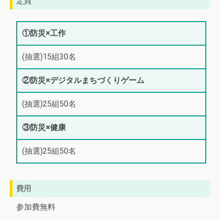
定員
①防災×工作
(抽選)15組30名
②防災×デジタルまちづくりゲーム
(抽選)25組50名
③防災×健康
(抽選)25組50名
費用
参加費無料