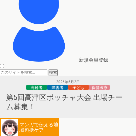
新規会員登録
2026年6月2日
高齢者
障害者
子ども
保健医療
第5回高津区ボッチャ大会 出場チー
ム募集！
マンガで伝える地
域包括ケア