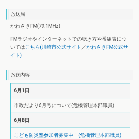
放送局
かわさきFM(79.1MHz)
FMラジオやインターネットでの聴き方や番組表につ
いては
こちら(川崎市公式サイト
／
かわさきFM公式サ
イト)
放送内容
6月1日
市政だより6月号について(危機管理本部職員)
6月8日
こども防災塾参加者募集中！(危機管理本部職員)