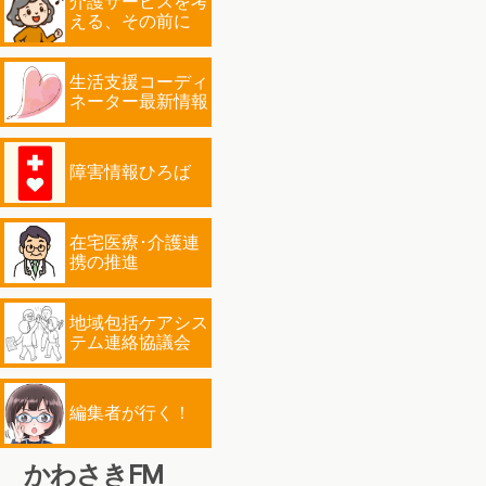
介護サービスを考
える、その前に
生活支援コーディ
ネーター最新情報
障害情報ひろば
在宅医療･介護連
携の推進
地域包括ケアシス
テム連絡協議会
編集者が行く！
かわさきFM