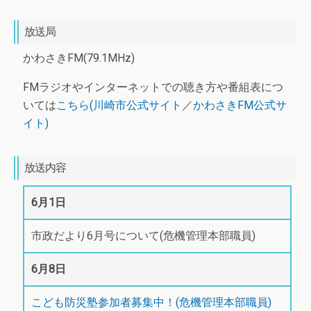
放送局
かわさきFM(79.1MHz)
FMラジオやインターネットでの聴き方や番組表につ
いては
こちら(川崎市公式サイト
／
かわさきFM公式サ
イト)
放送内容
6月1日
市政だより6月号について(危機管理本部職員)
6月8日
こども防災塾参加者募集中！(危機管理本部職員)