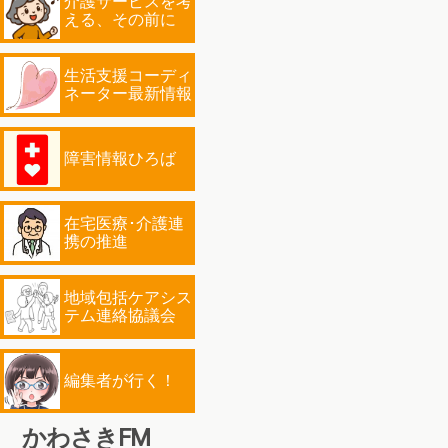
介護サービスを考
える、その前に
生活支援コーディ
ネーター最新情報
障害情報ひろば
在宅医療･介護連
携の推進
地域包括ケアシス
テム連絡協議会
編集者が行く！
かわさきFM