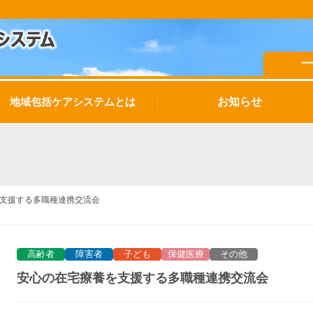
お知らせ
地域包括ケアシステムとは
支援する多職種連携交流会
高齢者
障害者
子ども
保健医療
その他
安心の在宅療養を支援する多職種連携交流会