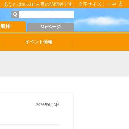
大
あなたは965314人目の訪問者です。 文字サイズ：
中
小
一般用
Myページ
イベント情報
2026年6月3日