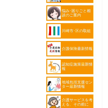
悩み･困りごと相
談のご案内
川崎市･区の取組
介護保険最新情報
認知症施策最新情
報
地域包括支援セン
ター最新情報
介護サービスを考
える、その前に