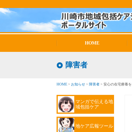
HOME
障害者
HOME
>
お知らせ
>
障害者
>
安心の在宅療養を
マンガで伝える地
域包括ケア
地ケア広報ツール