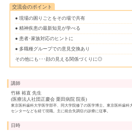
交流会のポイント
● 現場の困りごとをその場で共有
● 精神疾患の最新知見が学べる
● 患者･家族対応のヒントに
● 多職種グループでの意見交換あり
その他にも･･･顔の見える関係づくりに◎
講師
竹林 裕直 先生
(医療法人社団正慶会 栗田病院 院長)
東京医科歯科大学医学部卒、同大学院修了の医学博士。東京医科歯科
センターなどを経て現職。主に統合失調症の診療に従事。
日時