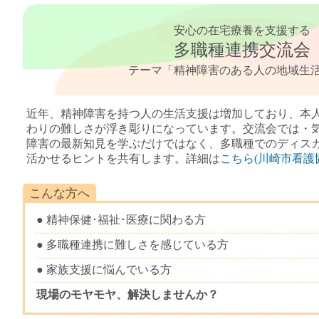
安心の在宅療養を支援する
多職種連携交流会
テーマ「精神障害のある人の地域生
近年、精神障害を持つ人の生活支援は増加しており、本
わりの難しさが浮き彫りになっています。交流会では・
障害の最新知見を学ぶだけではなく、多職種でのディス
活かせるヒントを共有します。詳細は
こちら(川崎市看護
こんな方へ
● 精神保健･福祉･医療に関わる方
● 多職種連携に難しさを感じている方
● 家族支援に悩んでいる方
現場のモヤモヤ、解決しませんか？