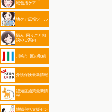
域包括ケア
地ケア広報ツール
悩み･困りごと相
談のご案内
川崎市･区の取組
介護保険最新情報
認知症施策最新情
報
地域包括支援セン