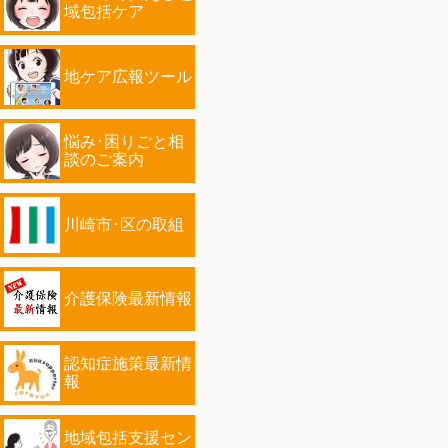
域包括ケア
地ケア広報ツール
悩み･困りごと相
談のご案内
川崎市･区の取組
介護保険最新情報
認知症施策最新情
報
地域包括支援セン