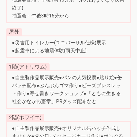
終了)
抽選会：午後3時15分から
屋外
●災害用トイレカー(ユニバーサル仕様)展示
●起震車による地震体験(雨天中止)
1階(アトリウム)
●自主製作品展示販売●パンの人気投票●貼り絵●缶
バッチ配布●ぶんぶんゴマ作り●ビーズブレスレッ
ト作り●寄せ書きワークショップ●「ともに生きる
社会かながわ憲章」PRグッズ配布など
2階(ホワイエ)
●自主製作品展示販売●オリジナル缶バッチ作成し
ませんか●父の日･メッセージカード作り●ポンぐる