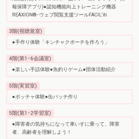
報保障アプリ)●認知機能向上トレーニング機器
REAXION®･ウェブ閲覧支援ツールFACIL’iti
3階(視聴覚室)
●手作り体験「キンチャクポーチを作ろう」
4階(第1･6会議室)
●楽しい手話体験●魚釣りゲーム●団体活動紹介
5階(実習室)
●ボッチャ体験●缶バッチ作り
5階(第1･2学習室)
●障害者の気持ちになって車いすに乗って、障害
者、高齢者を理解しよう！