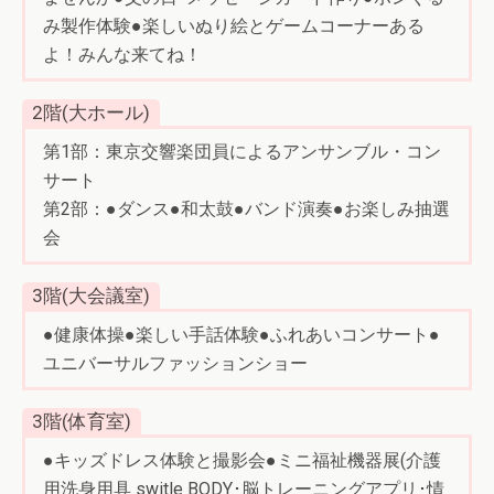
み製作体験●楽しいぬり絵とゲームコーナーある
よ！みんな来てね！
2階(大ホール)
第1部：東京交響楽団員によるアンサンブル・コン
サート
第2部：●ダンス●和太鼓●バンド演奏●お楽しみ抽選
会
3階(大会議室)
●健康体操●楽しい手話体験●ふれあいコンサート●
ユニバーサルファッションショー
3階(体育室)
●キッズドレス体験と撮影会●ミニ福祉機器展(介護
用洗身用具 switle BODY･脳トレーニングアプリ･情