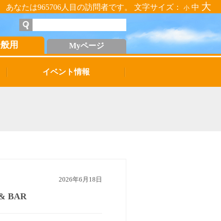
大
あなたは965706人目の訪問者です。 文字サイズ：
中
小
一般用
Myページ
イベント情報
2026年6月18日
& BAR