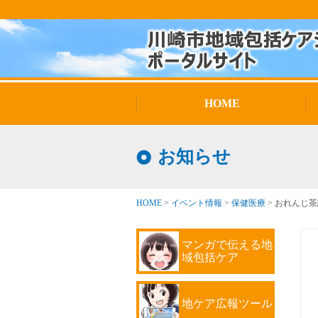
HOME
お知らせ
HOME
>
イベント情報
>
保健医療
>
おれんじ茶話会
マンガで伝える地
域包括ケア
地ケア広報ツール