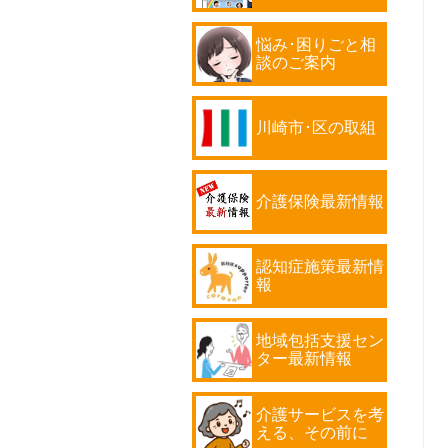
悩み･困りごと相
談のご案内
川崎市･区の取組
介護保険最新情報
認知症施策最新情
報
地域包括支援セン
ター最新情報
介護サービスを考
える、その前に