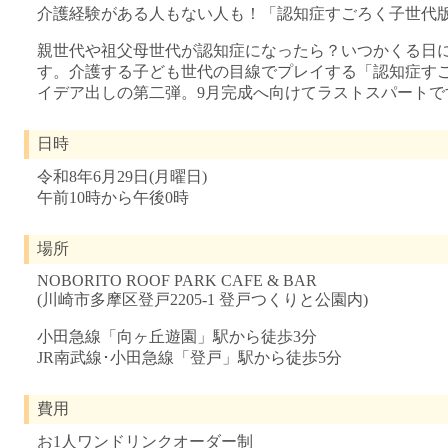
介護経験がある人もない人も！「認知症すごろく子世代
親世代や祖父母世代が認知症になったら？いつかくる日
す。介護する子ども世代の目線でプレイする「認知症す
イデア出しの第二弾。9月完成へ向けてラストスパートで
日時
令和8年6月29日(月曜日)
午前10時から午後0時
場所
NOBORITO ROOF PARK CAFE & BAR
(川崎市多摩区登戸2205-1 登戸つくりと公園内)
小田急線「向ヶ丘遊園」駅から徒歩3分
JR南武線･小田急線「登戸」駅から徒歩5分
費用
お1人ワンドリンクオーダー制