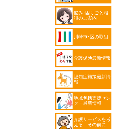
悩み･困りごと相
談のご案内
川崎市･区の取組
介護保険最新情報
認知症施策最新情
報
地域包括支援セン
ター最新情報
介護サービスを考
える、その前に