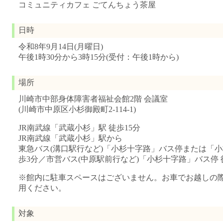
コミュニティカフェ ごてんちょう茶屋
日時
令和8年9月14日(月曜日)
午後1時30分から3時15分(受付：午後1時から)
場所
川崎市中部身体障害者福祉会館2階 会議室
(川崎市中原区小杉御殿町2-114-1)
JR南武線「武蔵小杉」駅 徒歩15分
JR南武線「武蔵小杉」駅から
東急バス(溝口駅行など)「小杉十字路」バス停または「小
歩3分／市営バス(中原駅前行など)「小杉十字路」バス停 
※館内に駐車スペースはございません。お車でお越しの
用ください。
対象