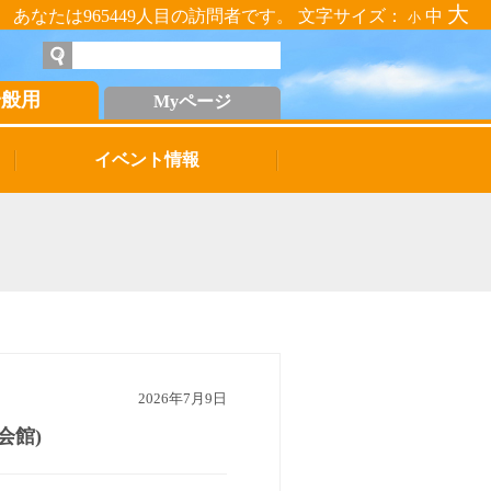
大
あなたは965449人目の訪問者です。 文字サイズ：
中
小
一般用
Myページ
イベント情報
2026年7月9日
会館)