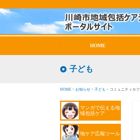
HOME
子ども
HOME
>
お知らせ
>
子ども
>
コミュニティカフ
マンガで伝える地
域包括ケア
地ケア広報ツール