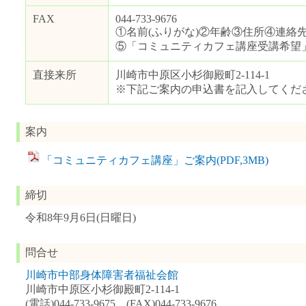
FAX
044-733-9676
①名前(ふりがな)②年齢③住所④連絡先
⑤「コミュニティカフェ講座受講希望
直接来所
川崎市中原区小杉御殿町2-114-1
※下記ご案内の申込書を記入してくだ
案内
「コミュニティカフェ講座」ご案内(PDF,3MB)
締切
令和8年9月6日(日曜日)
問合せ
川崎市中部身体障害者福祉会館
川崎市中原区小杉御殿町2-114-1
(電話)044-733-9675 (FAX)044-733-9676