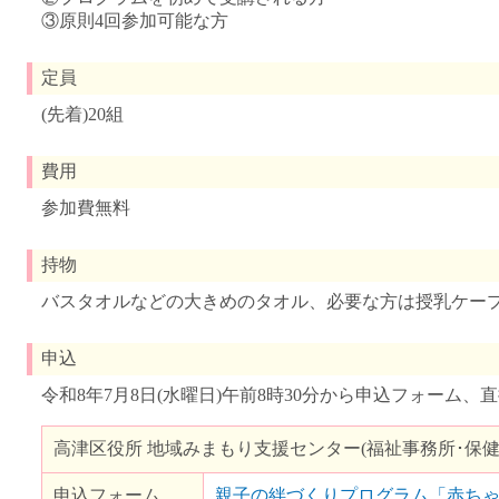
③原則4回参加可能な方
定員
(先着)20組
費用
参加費無料
持物
バスタオルなどの大きめのタオル、必要な方は授乳ケー
申込
令和8年7月8日(水曜日)午前8時30分から申込フォーム
高津区役所 地域みまもり支援センター(福祉事務所･保健
申込フォーム
親子の絆づくりプログラム「赤ち