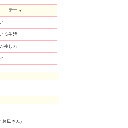
テーマ
い
いる生活
の接し方
と
とお母さん)