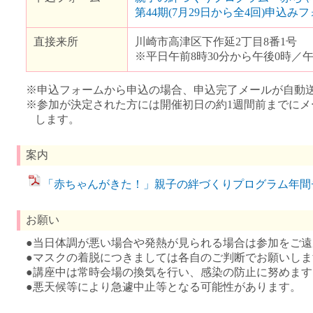
第44期(7月29日から全4回)申込み
直接来所
川崎市高津区下作延2丁目8番1号
※平日午前8時30分から午後0時／午
※申込フォームから申込の場合、申込完了メールが自動
※参加が決定された方には開催初日の約1週間前までにメ
します。
案内
「赤ちゃんがきた！」親子の絆づくりプログラム年間チラシ
お願い
●当日体調が悪い場合や発熱が見られる場合は参加をご
●マスクの着脱につきましては各自のご判断でお願いしま
●講座中は常時会場の換気を行い、感染の防止に努めます
●悪天候等により急遽中止等となる可能性があります。