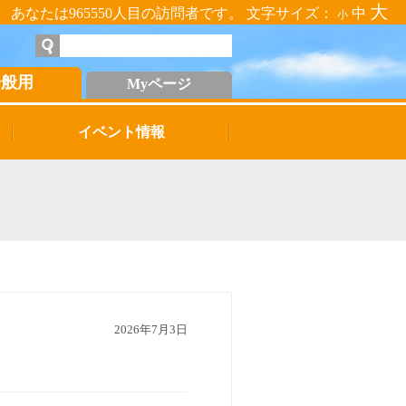
大
あなたは965550人目の訪問者です。 文字サイズ：
中
小
一般用
Myページ
イベント情報
2026年7月3日