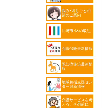
悩み･困りごと相
談のご案内
川崎市･区の取組
介護保険最新情報
認知症施策最新情
報
地域包括支援セン
ター最新情報
介護サービスを考
える、その前に