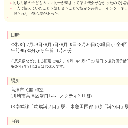
●
同じ月齢の子どものママ同士が集まって話す機会がなかったのでお話
●
一人で悩んでいたことを話し合うことで悩みを共有し、インターネッ
得られない安心感があった。
日時
令和8年7月29日･8月5日･8月19日･8月26日(水曜日)／全4回
午前9時30分から午前11時30分
※悪天候などによる順延に備え、令和8年9月2日(水曜日)を最終回予
※令和8年8月12日はお休みです。
場所
高津市民館 和室
(川崎市高津区溝口1-4-1 ノクティ2 11階)
JR南武線「武蔵溝ノ口」駅、東急田園都市線「溝の口」
内容