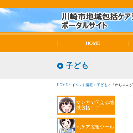
HOME
子ども
HOME
>
イベント情報
>
子ども
>
「赤ちゃんが
マンガで伝える地
域包括ケア
地ケア広報ツール