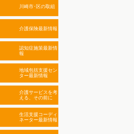
マンガで伝える地域包括ケア
地ケア広報ツール
悩み･困りごと相談のご案内
川崎市･区の取組
介護保険最新情報