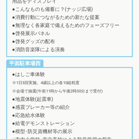
用品をディスプレイ
●こんなものも備蓄に？(ナッジ広場)
●消費行動につながるための新たな提案
●無理なく各家庭で備えるためのフェーズフリー
●啓発展示パネル
●啓発グッズの配布
●消防音楽隊による演奏
平面駐車場西
●はしご車体験
※1日3回実施。4歳以上の各10組程度
※会場で抽選(午前11時から午後2時30分まで受付)
●地震体験(起震車)
●感震ブレーカー等の紹介
●応急給水体験
●給電デモンストレーション
●模型･防災資機材等の展示