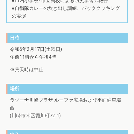
●市内小学校･市立高校による防災学習の報告
●自衛隊カレーの炊き出し訓練、パッククッキング
の実演
日時
令和6年2月17日(土曜日)
午前11時から午後4時
※荒天時は中止
場所
ラゾーナ川崎プラザ ルーファ広場および平面駐車場
西
(川崎市幸区堀川町72‐1)