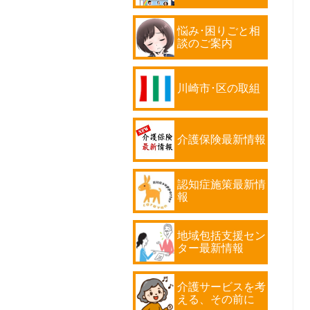
悩み･困りごと相
談のご案内
川崎市･区の取組
介護保険最新情報
認知症施策最新情
報
地域包括支援セン
ター最新情報
介護サービスを考
える、その前に