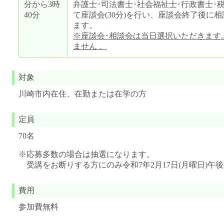
分から3時
弁護士･司法書士･社会福祉士･行政書士･
40分
て座談会(30分)を行い、座談会終了後に相談
ます。
※座談会･相談会は当日選択いただきます
ません 。
対象
川崎市内在住、在勤または在学の方
定員
70名
※応募多数の場合は抽選になります。
受講をお断りする方にのみ令和7年2月17日(月曜日)午
費用
参加費無料