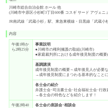
川崎市総合自治会館 ホール 他
(川崎市中原区小杉町3丁目600番 コスギ サード アヴェニュ
JR南武線「武蔵小杉」駅、東急東横線・目黒線「武蔵小
内容
午後1時か
事業説明
ら2時25分
●川崎市の権利擁護の取組(川崎市)
●家庭裁判所における成年後見制度の概要
基調講演
成年後見制度の概要～成年後見人が必要な
→成年後見制度にまつわる基本的なこと
各士会の紹介
弁護士会･司法書士会･社会福祉士会･行政
→各士会の特色などを紹介します！
午後2時40
各士会の座談会･相談会