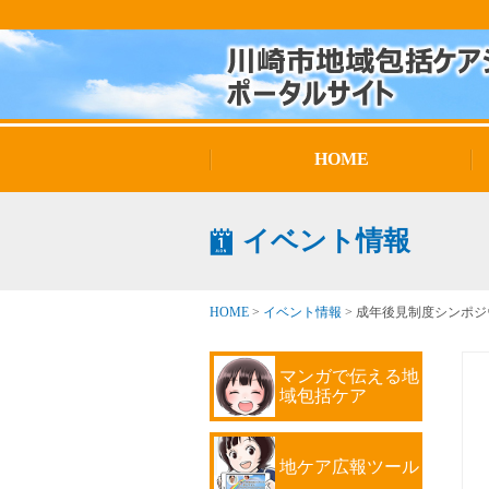
HOME
イベント情報
HOME
>
イベント情報
>
成年後見制度シンポジ
マンガで伝える地
域包括ケア
地ケア広報ツール