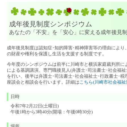
成年後見制度シンポジウム
あなたの「不安」を「安心」に変える成年後見
成年後見制度は認知症･知的障害･精神障害等の理由により
の財産や権利を保護し生活を支援する制度です。
今年度のシンポジウムは前半に川崎市と横浜家庭裁判所に
による基調講演、専門職後見人(弁護士･司法書士･社会福祉
を行い、後半は弁護士･司法書士･社会福祉士･行政書士･
座談会と相談会を行います。詳細は
こちら(川崎市社会福祉
日時
令和7年2月22日(土曜日)
午後1時から3時40分(開場：午後0時30分)
場所