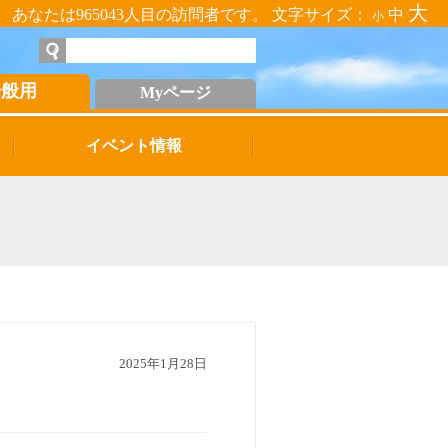
大
あなたは965043人目の訪問者です。 文字サイズ：
中
小
一般用
Myページ
イベント情報
2025年1月28日