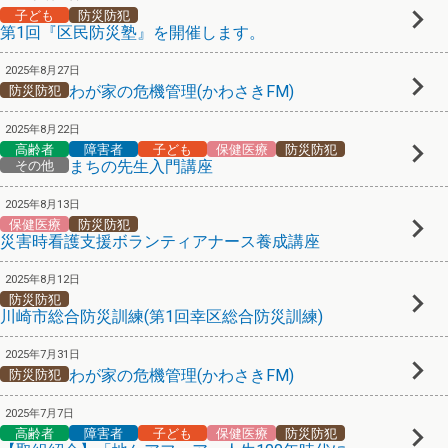
子ども
防災防犯
第1回『区民防災塾』を開催します。
2025年8月27日
わが家の危機管理(かわさきFM)
防災防犯
2025年8月22日
高齢者
障害者
子ども
保健医療
防災防犯
まちの先生入門講座
その他
2025年8月13日
保健医療
防災防犯
災害時看護支援ボランティアナース養成講座
2025年8月12日
防災防犯
川崎市総合防災訓練(第1回幸区総合防災訓練)
2025年7月31日
わが家の危機管理(かわさきFM)
防災防犯
2025年7月7日
高齢者
障害者
子ども
保健医療
防災防犯