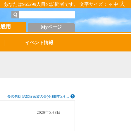
大
あなたは965299人目の訪問者です。 文字サイズ：
中
小
一般用
Myページ
イベント情報
長沢包括 認知症家族の会(令和8年5月…
2026年5月8日