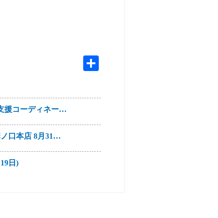
活支援コーディネー…
口本店 8月31…
9日)
炎の最新知識～子…