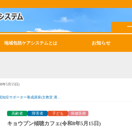
お知らせ
地域包括ケアシステムとは
年5月15日)
認知症サポーター養成講座(文教堂 溝…
高齢者
障害者
子ども
保健医療
キョウブン傾聴カフェ(令和8年5月15日)