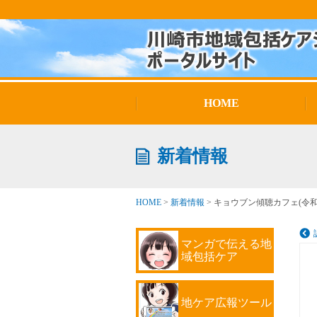
HOME
新着情報
HOME
>
新着情報
>
キョウブン傾聴カフェ(令和8
マンガで伝える地
域包括ケア
地ケア広報ツール