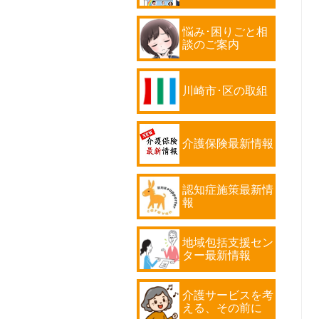
悩み･困りごと相
談のご案内
川崎市･区の取組
介護保険最新情報
認知症施策最新情
報
地域包括支援セン
ター最新情報
介護サービスを考
える、その前に