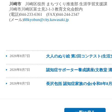
川崎市
川崎区役所 まちづくり推進部 生涯学習支援課
川崎市川崎区富士見2-1-3 教育文化会館内
(電話)044-233-6361 (FAX)044-244-2347
(メール)
88kyobun@city.kawasaki.jp
2026年8月7日
大人のぬり絵 第2回コンテスト(生
2026年8月7日
認知症サポーター養成講座(文教堂 溝ノ
2026年8月7日
長沢包括 認知症家族の会(令和8年8月1
2026年8月6日
マンガで伝える地域包括ケア
2026年8月6日
オンライン講演会「アトピー性皮膚