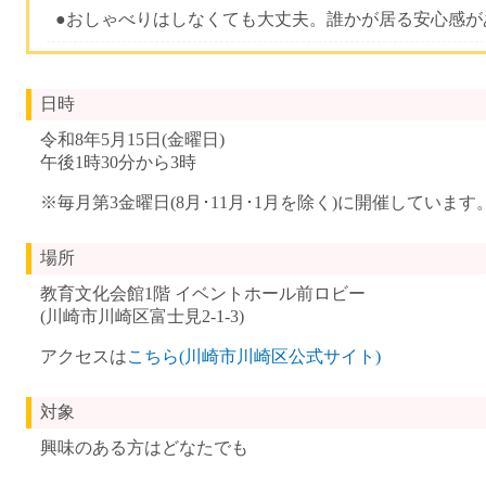
●おしゃべりはしなくても大丈夫。誰かが居る安心感が
日時
令和8年5月15日(金曜日)
午後1時30分から3時
※毎月第3金曜日(8月･11月･1月を除く)に開催しています
場所
教育文化会館1階 イベントホール前ロビー
(川崎市川崎区富士見2-1-3)
アクセスは
こちら(川崎市川崎区公式サイト)
対象
興味のある方はどなたでも