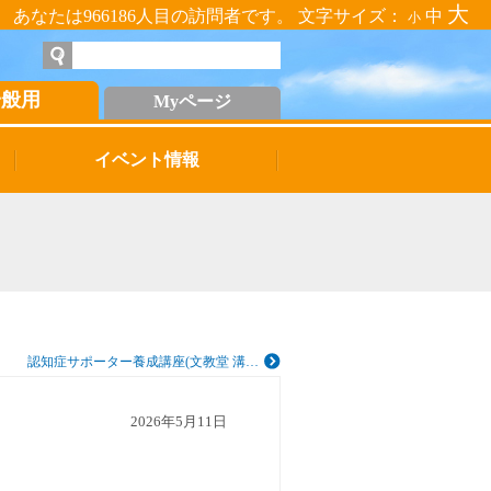
大
あなたは966186人目の訪問者です。 文字サイズ：
中
小
一般用
Myページ
イベント情報
認知症サポーター養成講座(文教堂 溝…
2026年5月11日