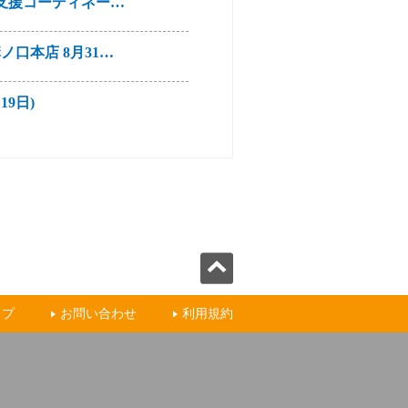
活支援コーディネー…
口本店 8月31…
9日)
炎の最新知識～子…
ー ららテラス …
･中学生参加者募…
ップ
お問い合わせ
利用規約
)
記念公開講座