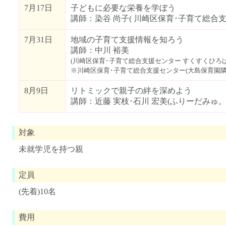
7月17日
子どもに必要な栄養を学ぼう
講師：染谷 尚子( 川崎区保育･子育て総合支
7月31日
地域の子育て支援情報を知ろう
講師：中川 裕美
(川崎区保育･子育て総合支援センター すくすくひろば
※川崎区保育･子育て総合支援センター(大島保育園隣
8月9日
リトミックで親子の絆を深めよう
講師：近藤 実枝･石川 宏美(ふりーだみゅ。
対象
未就学児を持つ親
定員
(先着)10名
費用