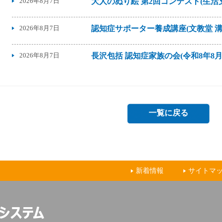
2026年8月7日
大人のぬり絵 第2回コンテスト(生
2026年8月7日
認知症サポーター養成講座(文教堂 溝ノ
2026年8月7日
長沢包括 認知症家族の会(令和8年8月1
2026年8月6日
マンガで伝える地域包括ケア
2026年8月6日
オンライン講演会「アトピー性皮膚
一覧に戻る
2026年8月6日
認知症カフェ(スターバックス コーヒ
2026年8月5日
ウキウキみるみるアートクルーズ 小
新着情報
サイトマ
2026年8月5日
「ロバ隊長」をつくってます(ロバ活
2026年8月4日
若年認知症グループどんどん20周年