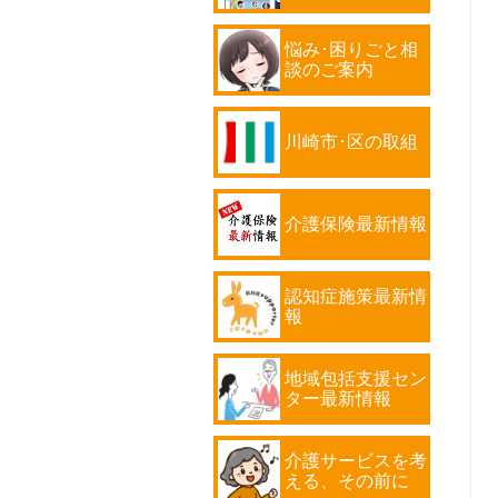
悩み･困りごと相
談のご案内
川崎市･区の取組
介護保険最新情報
認知症施策最新情
報
地域包括支援セン
ター最新情報
介護サービスを考
える、その前に