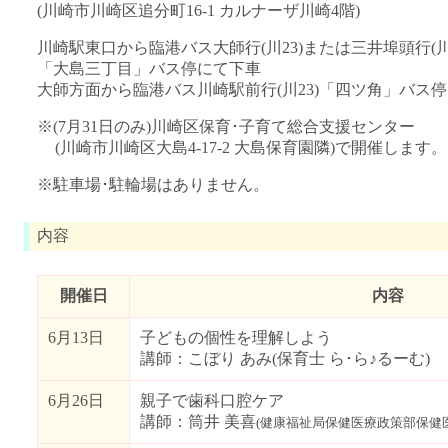
(川崎市川崎区追分町16-1 カルナーザ川崎4階)
川崎駅東口から臨港バス大師行(川23)または三井埠頭行(川2
「大島三丁目」バス停にて下車
大師方面から臨港バス川崎駅前行(川23)「四ツ角」バス
※(7月31日のみ)川崎区保育･子育て総合支援センター
(川崎市川崎区大島4-17-2 大島保育園隣)で開催します。
※駐車場･駐輪場はありません。
内容
開催日
内容
6月13日
子どもの個性を理解しよう
講師：こぼり あみ(保育士 ら･ら♪るーむ)
6月26日
親子で歯科口腔ケア
講師：筒井 美喜
(健康福祉局保健医療政策部保健医