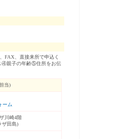
話、FAX、直接来所で申込く
ス④親子の年齢⑤住所をお伝
担当)
ォーム
ーザ川崎4階
ラザ田島)