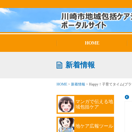
HOME
新着情報
HOME
>
新着情報
>
Happy！子育てタイム(プ
マンガで伝える地
域包括ケア
地ケア広報ツール