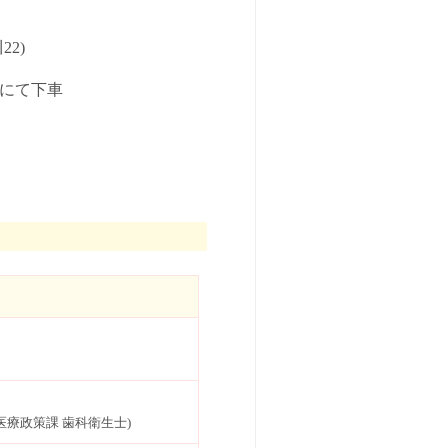
2)
停にて下車
療政策課 歯科衛生士)