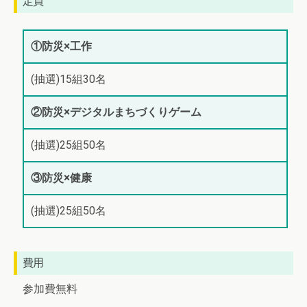
定員
①防災×工作
(抽選)15組30名
②防災×デジタルまちづくりゲーム
(抽選)25組50名
③防災×健康
(抽選)25組50名
費用
参加費無料