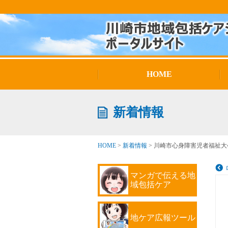
HOME
新着情報
HOME
>
新着情報
>
川崎市心身障害児者福祉大
マンガで伝える地
域包括ケア
地ケア広報ツール