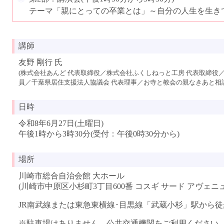
テーマ「親にとっての卒業とは」～自分の人生を生き
講師
友野 剛行 氏
(株式会社あんど 代表取締役／株式会社ふくしねっと工房 代表取締役
員／千葉県居住支援法人協議会 代表理事／お寺と教会の親なきあと相談
日時
令和8年6月27日(土曜日)
午後1時から3時30分(受付：午後0時30分から)
場所
川崎市総合自治会館 大ホール
(川崎市中原区小杉町3丁目600番 コスギ サード アヴェニュ
JR南武線または東急東横線･目黒線「武蔵小杉」駅から徒
※駐車場はありません。公共交通機関をご利用ください