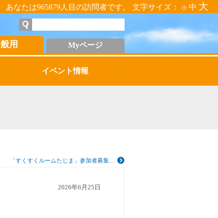
大
あなたは965879人目の訪問者です。 文字サイズ：
中
小
一般用
Myページ
イベント情報
「すくすくルームたじま」参加者募集…
2026年6月25日