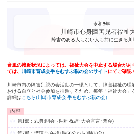
令和8年
川崎市心身障害児者福祉
障害のある人もない人も共に生きる川
台風の接近状況によっては、福祉大会を中止する場合があ
ては、
川崎市育成会手をむすぶ親の会のサイト
にてご確認
川崎市内の障害別親の会活動の一環として、障害福祉の理
おける自立と社会参加を推進するため、毎年「福祉大会」
詳細は
こちら(川崎市育成会 手をむすぶ親の会)
内容
第1部：式典(開会･挨拶･祝辞･大会宣言･閉会)
第2部：講演会(午後1時50分から3時30分)