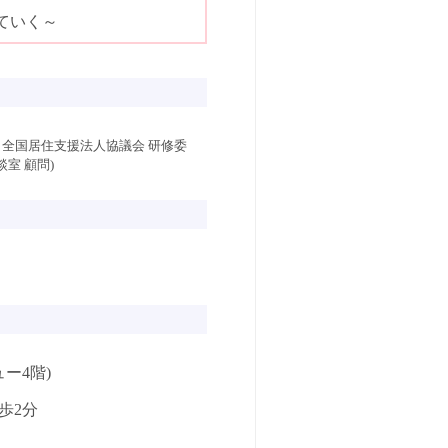
ていく～
／全国居住支援法人協議会 研修委
室 顧問)
ー4階)
歩2分
。