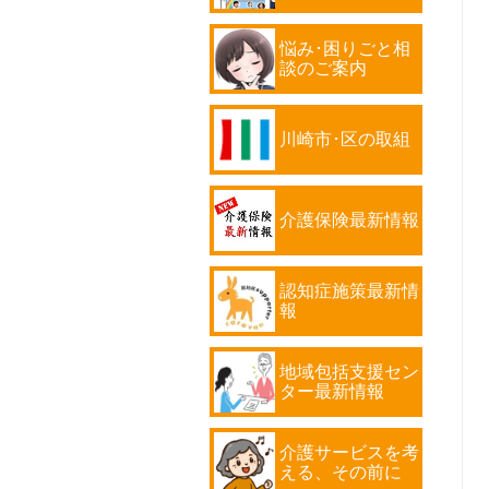
悩み･困りごと相
談のご案内
川崎市･区の取組
介護保険最新情報
認知症施策最新情
報
地域包括支援セン
ター最新情報
介護サービスを考
える、その前に