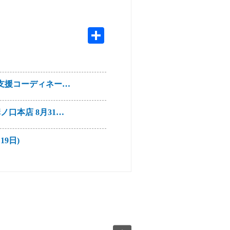
活支援コーディネー…
口本店 8月31…
9日)
炎の最新知識～子…
ー ららテラス …