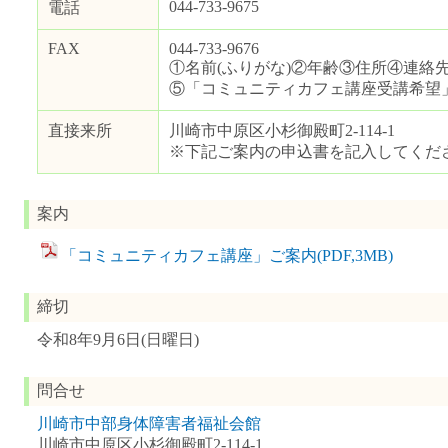
044-733-9675
電話
FAX
044-733-9676
①名前(ふりがな)②年齢③住所④連絡先
⑤「コミュニティカフェ講座受講希望
直接来所
川崎市中原区小杉御殿町2-114-1
※下記ご案内の申込書を記入してくだ
案内
「コミュニティカフェ講座」ご案内(PDF,3MB)
締切
令和8年9月6日(日曜日)
問合せ
川崎市中部身体障害者福祉会館
川崎市中原区小杉御殿町2-114-1