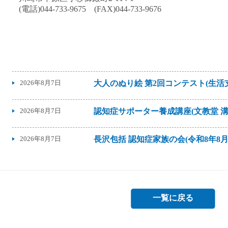
(電話)044-733-9675 (FAX)044-733-9676
2026年8月7日
大人のぬり絵 第2回コンテスト(生
2026年8月7日
認知症サポーター養成講座(文教堂 溝ノ
2026年8月7日
長沢包括 認知症家族の会(令和8年8月1
2026年8月6日
マンガで伝える地域包括ケア
2026年8月6日
オンライン講演会「アトピー性皮膚
一覧に戻る
2026年8月6日
認知症カフェ(スターバックス コーヒ