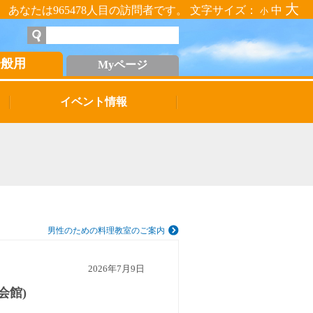
大
あなたは965478人目の訪問者です。 文字サイズ：
中
小
一般用
Myページ
イベント情報
男性のための料理教室のご案内
2026年7月9日
会館)