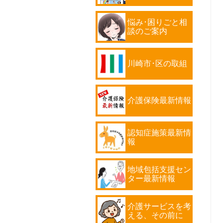
悩み･困りごと相
談のご案内
川崎市･区の取組
介護保険最新情報
認知症施策最新情
報
地域包括支援セン
ター最新情報
介護サービスを考
える、その前に