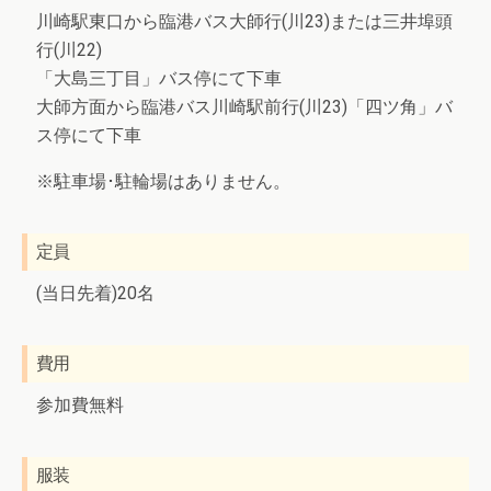
川崎駅東口から臨港バス大師行(川23)または三井埠頭
行(川22)
「大島三丁目」バス停にて下車
大師方面から臨港バス川崎駅前行(川23)「四ツ角」バ
ス停にて下車
※駐車場･駐輪場はありません。
定員
(当日先着)20名
費用
参加費無料
服装