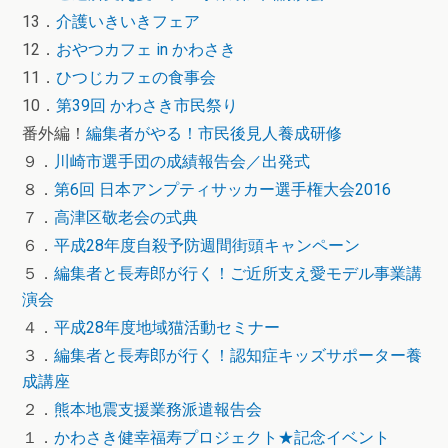
13．
介護いきいきフェア
12．
おやつカフェ in かわさき
11．
ひつじカフェの食事会
10．
第39回 かわさき市民祭り
番外編！
編集者がやる！市民後見人養成研修
９．
川崎市選手団の成績報告会／出発式
８．
第6回 日本アンプティサッカー選手権大会2016
７．
高津区敬老会の式典
６．
平成28年度自殺予防週間街頭キャンペーン
５．
編集者と長寿郎が行く！ご近所支え愛モデル事業講
演会
４．
平成28年度地域猫活動セミナー
３．
編集者と長寿郎が行く！認知症キッズサポーター養
成講座
２．
熊本地震支援業務派遣報告会
１．
かわさき健幸福寿プロジェクト★記念イベント