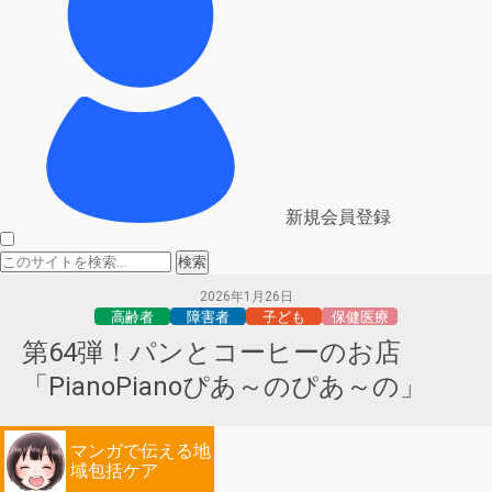
新規会員登録
2026年1月26日
高齢者
障害者
子ども
保健医療
第64弾！パンとコーヒーのお店
「PianoPianoぴあ～のぴあ～の」
マンガで伝える地
域包括ケア