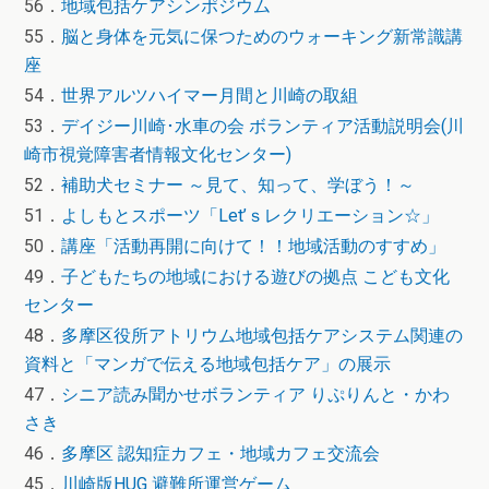
56．
地域包括ケアシンポジウム
55．
脳と身体を元気に保つためのウォーキング新常識講
座
54．
世界アルツハイマー月間と川崎の取組
53．
デイジー川崎･水車の会 ボランティア活動説明会(川
崎市視覚障害者情報文化センター)
52．
補助犬セミナー ～見て、知って、学ぼう！～
51．
よしもとスポーツ「Let’ｓレクリエーション☆」
50．
講座「活動再開に向けて！！地域活動のすすめ」
49．
子どもたちの地域における遊びの拠点 こども文化
センター
48．
多摩区役所アトリウム地域包括ケアシステム関連の
資料と「マンガで伝える地域包括ケア」の展示
47．
シニア読み聞かせボランティア りぷりんと・かわ
さき
46．
多摩区 認知症カフェ・地域カフェ交流会
45．
川崎版HUG 避難所運営ゲーム