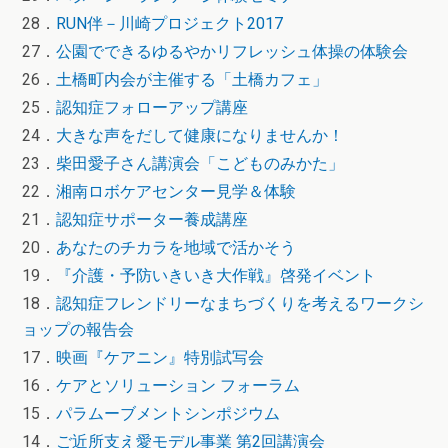
28．
RUN伴－川崎プロジェクト2017
27．
公園でできるゆるやかリフレッシュ体操の体験会
26．
土橋町内会が主催する「土橋カフェ」
25．
認知症フォローアップ講座
24．
大きな声をだして健康になりませんか！
23．
柴田愛子さん講演会「こどものみかた」
22．
湘南ロボケアセンター見学＆体験
21．
認知症サポーター養成講座
20．
あなたのチカラを地域で活かそう
19．
『介護・予防いきいき大作戦』啓発イベント
18．
認知症フレンドリーなまちづくりを考えるワークシ
ョップの報告会
17．
映画『ケアニン』特別試写会
16．
ケアとソリューション フォーラム
15．
パラムーブメントシンポジウム
14．
ご近所支え愛モデル事業 第2回講演会