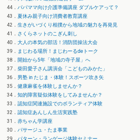
44．
パパママ向け介護準備講座 ダブルケアって？
43．
夏休み親子向け消費者教育講座
42．
生きがいづくり相撲から地域の魅力を再発見
41．
さくらネットのこぎん刺し
40．
大人の本気の部活！消防団操法大会
39．
まじわる場所！まじわーるdeトーク
38．
開始から5年「地域の寺子屋」へ
37．
柴田愛子さん講演会「こどものみかた」
36．
男塾 in たじま・体験！スポーツ吹き矢
35．
健康麻雀を体験しませんか？
34．
知的障害疑似体験をしてみませんか？
33．
認知症関連施設でのボランティア体験
32．
認知症あんしん生活実践塾
31．
赤ちゃん学講座
30．
パサージュ・たま事業
29．
パターン・ランゲージ体験セミナー